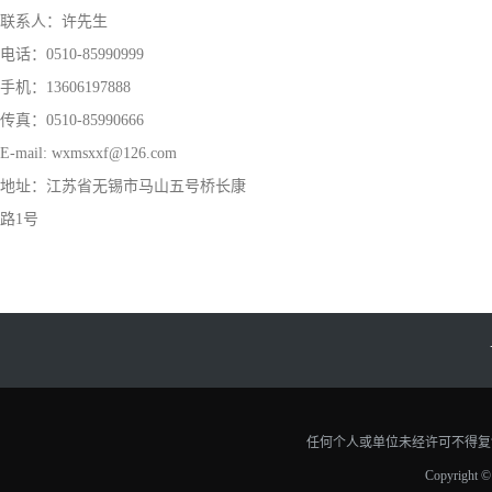
联系人：许先生
电话：0510-85990999
手机：13606197888
传真：0510-85990666
E-mail: wxmsxxf@126.com
地址：江苏省无锡市马山五号桥长康
路1号
任何个人或单位未经许可不得复
Copyri